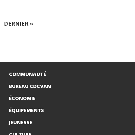
SUIVANTE
DERNIÈRE
DERNIER »
PAGE
COMMUNAUTÉ
BUREAU CDCVAM
ÉCONOMIE
ÉQUIPEMENTS
JEUNESSE
CULTURE