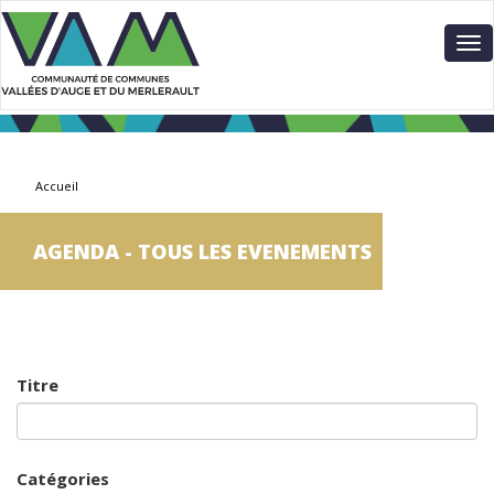
Aller
Panneau de gestion des cookies
au
To
contenu
nav
principal
Accueil
AGENDA - TOUS LES EVENEMENTS
Titre
Catégories