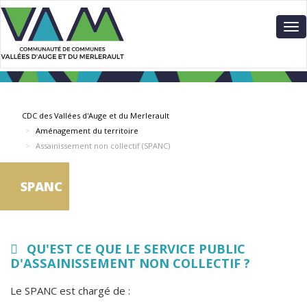
Aller
Panneau de gestion des cookies
au
To
contenu
nav
principal
CDC des Vallées d'Auge et du Merlerault
Aménagement du territoire
Assainissement non collectif (SPANC)
SPANC
QU'EST CE QUE LE SERVICE PUBLIC
D'ASSAINISSEMENT NON COLLECTIF ?
Le SPANC est chargé de :