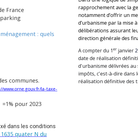
rapprochement avec la ges
de France
notamment d’offrir un meil
 parking
d’urbanisme par la mise à 
délibérations assurant le
aménagement : quels
direction générale des fin
er
A compter du 1
janvier
2
date de réalisation défini
d'urbanisme délivrées au 
impôts, c'est-à-dire dans 
 des communes.
réalisation définitive des 
://www.orne.gouv.fr/la-taxe-
e =1% pour 2023
ixé dans les conditions
à 1635 quater N du