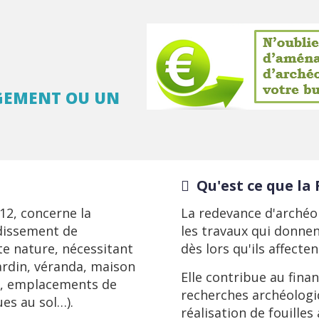
GEMENT OU UN
Qu'est ce que la 
12, concerne la
La redevance d'archéol
ndissement de
les travaux qui donnen
e nature, nécessitant
dès lors qu'ils affecten
ardin, véranda, maison
Elle contribue au fina
ng, emplacements de
recherches archéologi
es au sol…).
réalisation de fouilles