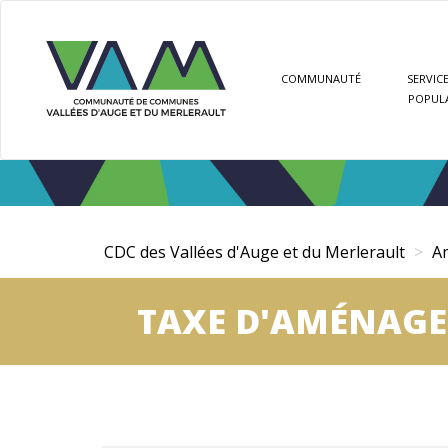
Aller
Panneau de gestion des cookies
au
contenu
COMMUNAUTÉ
SERVICE
principal
POPUL
CDC des Vallées d'Auge et du Merlerault
A
TAXE D'AMÉNAG