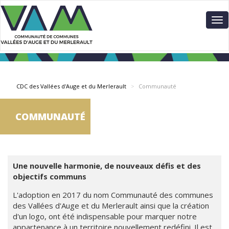
Aller
Panneau de gestion des cookies
au
To
contenu
nav
principal
CDC des Vallées d'Auge et du Merlerault
Communauté
COMMUNAUTÉ
Une nouvelle harmonie, de nouveaux défis et des
objectifs communs
L'adoption en 2017 du nom Communauté des communes
des Vallées d'Auge et du Merlerault ainsi que la création
d'un logo, ont été indispensable pour marquer notre
appartenance à un territoire nouvellement redéfini. Il est