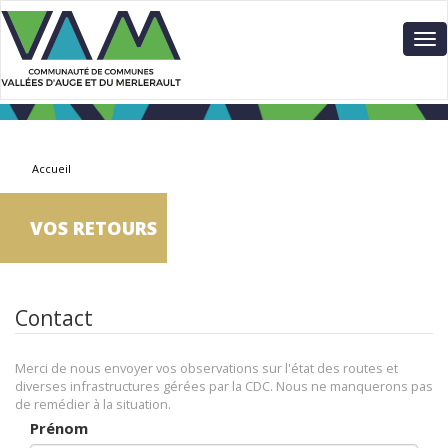
Aller
Panneau de gestion des cookies
au
To
contenu
nav
principal
Accueil
VOS RETOURS
Contact
Merci de nous envoyer vos observations sur l'état des routes et
diverses infrastructures gérées par la CDC. Nous ne manquerons pas
de remédier à la situation.
Prénom