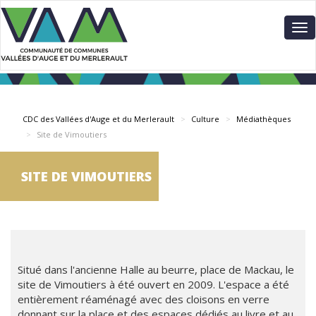
Aller
Panneau de gestion des cookies
au
To
contenu
nav
principal
CDC des Vallées d'Auge et du Merlerault
Culture
Médiathèques
Site de Vimoutiers
SITE DE VIMOUTIERS
Situé dans l'ancienne Halle au beurre, place de Mackau, le
site de Vimoutiers à été ouvert en 2009. L'espace a été
entièrement réaménagé avec des cloisons en verre
donnant sur la place et des espaces dédiés au livre et au