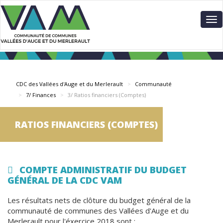
Aller
Panneau de gestion des cookies
au
To
contenu
nav
principal
CDC des Vallées d'Auge et du Merlerault
Communauté
7/ Finances
3/ Ratios financiers (Comptes)
RATIOS FINANCIERS (COMPTES)
COMPTE ADMINISTRATIF DU BUDGET
GÉNÉRAL DE LA CDC VAM
Les résultats nets de clôture du budget général de la
communauté de communes des Vallées d'Auge et du
Merlerault pour l'éxercice 2018 sont :