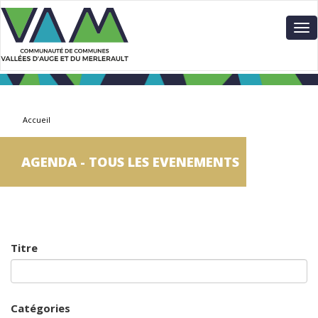
Aller
Panneau de gestion des cookies
au
To
contenu
nav
principal
Accueil
AGENDA - TOUS LES EVENEMENTS
Titre
Catégories